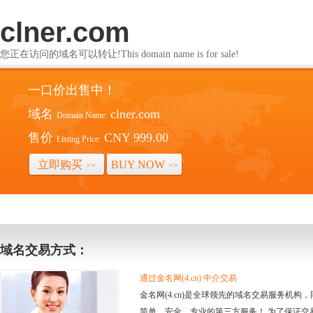
clner.com
您正在访问的域名可以转让!This domain name is for sale!
一口价出售中！
域名
clner.com
Domain Name:
售价
CNY 999.00
Listing Price:
立即购买
BUY NOW
>>
>>
域名交易方式：
通过金名网(4.cn) 中介交易
金名网(4.cn)是全球领先的域名交易服务机
简单、安全、专业的第三方服务！ 为了保证交