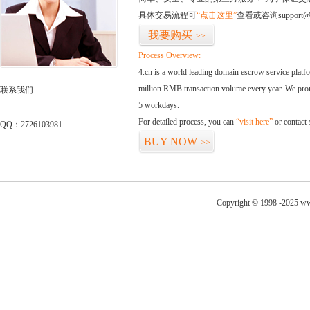
具体交易流程可
“点击这里”
查看或咨询support@
我要购买
>>
Process Overview:
4.cn is a world leading domain escrow service plat
million RMB transaction volume every year. We promi
联系我们
5 workdays.
For detailed process, you can
“visit here”
or contact
QQ：2726103981
BUY NOW
>>
Copyright © 1998 -2025 ww